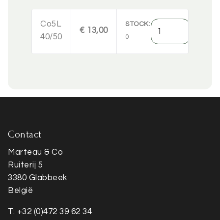
Co5L
Hoeveelheid
STOCK
€ 13,00
40/50
0
Contact
Marteau & Co
Ruiterij 5
3380 Glabbeek
België
T: +32 (0)472 39 62 34