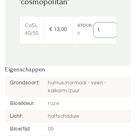
'cosmopolitan'
Co5L
Hoeveelheid
STOCK
€ 13,00
40/50
0
Eigenschappen
Grondsoort
humus/normaal
veen
kalkarm/zuur
Bloeikleur
roze
Licht
halfschaduw
Bloeitijd
05